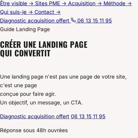
Être visible
→
Sites PME
→
Acquisition
→
Méthode
→
Qui suis-je
→
Contact
→
Diagnostic acquisition offert
06 13 15 11 95
Guide Landing Page
Accueil
CRÉER UNE LANDING PAGE
/
QUI CONVERTIT
Ressources
/
Landing Page
Une landing page n'est pas une page de votre site,
c'est une page
conçue pour faire agir.
Un objectif, un message, un CTA.
Diagnostic acquisition offert
06 13 15 11 95
Réponse sous 48h ouvrées