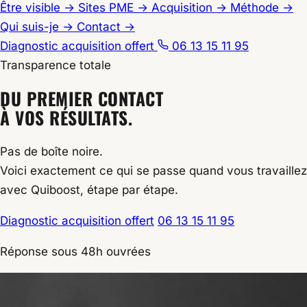
Être visible
→
Sites PME
→
Acquisition
→
Méthode
→
Qui suis-je
→
Contact
→
Diagnostic acquisition offert
06 13 15 11 95
Transparence totale
Accueil
DU PREMIER CONTACT
/
À VOS RÉSULTATS.
Processus
Pas de boîte noire.
Voici exactement ce qui se passe quand vous travaillez
avec Quiboost, étape par étape.
Diagnostic acquisition offert
06 13 15 11 95
Réponse sous 48h ouvrées