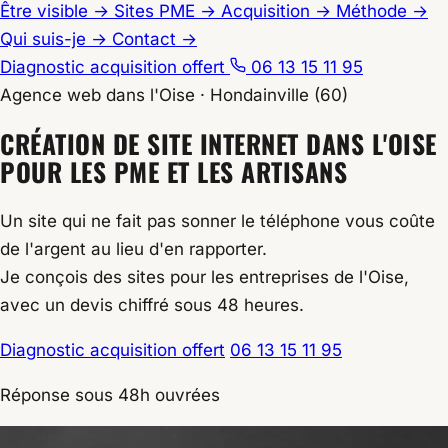
Être visible
→
Sites PME
→
Acquisition
→
Méthode
→
Qui suis-je
→
Contact
→
Diagnostic acquisition offert
06 13 15 11 95
Agence web dans l'Oise · Hondainville (60)
Accueil
CRÉATION DE SITE INTERNET DANS L'OISE
/
POUR LES PME ET LES ARTISANS
Création de site internet Oise
Un site qui ne fait pas sonner le téléphone vous coûte
de l'argent au lieu d'en rapporter.
Je conçois des sites pour les entreprises de l'Oise,
avec un devis chiffré sous 48 heures.
Diagnostic acquisition offert
06 13 15 11 95
Réponse sous 48h ouvrées