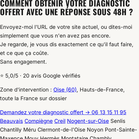
COMMENT OBTENIR VOTRE DIAGNOSTIC
OFFERT AVEC UNE RÉPONSE SOUS 48H ?
Envoyez-moi l'URL de votre site actuel, ou dites-moi
simplement que vous n'en avez pas encore.
Je regarde, je vous dis exactement ce qu'il faut faire,
et ce que ça coûte.
Sans engagement.
⭐ 5,0/5 · 20 avis Google vérifiés
Zone d'intervention :
Oise (60)
, Hauts-de-France,
toute la France sur dossier
Demandez votre diagnostic offert
→
06 13 15 11 95
Beauvais
Compiègne
Creil
Nogent-sur-Oise
Senlis
Chantilly
Méru
Clermont-de-l'Oise
Noyon
Pont-Sainte-
Maxence
Mouy
Hermès
Montataire
Chambly