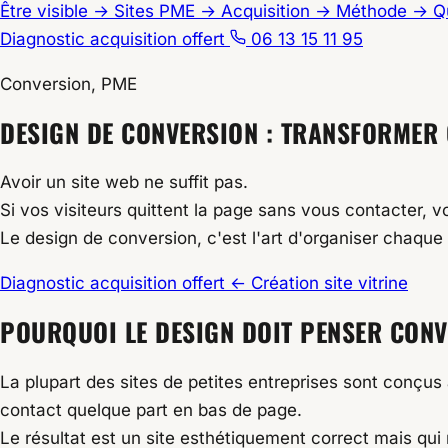
Être visible
→
Sites PME
→
Acquisition
→
Méthode
→
Q
Diagnostic acquisition offert
06 13 15 11 95
Conversion, PME
Accueil
DESIGN DE CONVERSION : TRANSFORMER
/
Création site vitrine
Avoir un site web ne suffit pas.
/
Si vos visiteurs quittent la page sans vous contacter, vot
Design de Conversion : Générer des Devis Artisan 
Le design de conversion, c'est l'art d'organiser chaque 
Diagnostic acquisition offert
← Création site vitrine
POURQUOI LE DESIGN DOIT PENSER CON
La plupart des sites de petites entreprises sont conçus
contact quelque part en bas de page.
Le résultat est un site esthétiquement correct mais qu