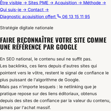
Être visible
→
Sites PME
→
Acquisition
→
Méthode
→
Qui suis-je
→
Contact
→
Diagnostic acquisition offert
06 13 15 11 95
Stratégie digitale nationale
Accueil
FAIRE RECONNAÎTRE VOTRE SITE COMME
/
UNE RÉFÉRENCE PAR GOOGLE
Stratégie digitale nationale
/
En SEO national, le contenu seul ne suffit pas.
Netlinking PME : des backlinks qui durent | Quiboo
Les backlinks, ces liens depuis d'autres sites qui
pointent vers le vôtre, restent le signal de confiance le
plus puissant de l'algorithme de Google.
Mais pas n'importe lesquels : le netlinking que je
pratique repose sur des liens éditoriaux, obtenus
depuis des sites de confiance par la valeur du contenu,
jamais par l'achat massif.