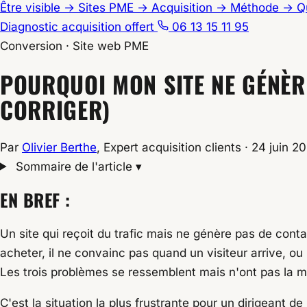
Être visible
→
Sites PME
→
Acquisition
→
Méthode
→
Q
Diagnostic acquisition offert
06 13 15 11 95
Conversion
·
Site web PME
Accueil
POURQUOI MON SITE NE GÉNÈRE
/
Blog
CORRIGER)
/
Conseils
Par
Olivier Berthe
, Expert acquisition clients
·
24 juin 2
/
Sommaire de l'article
▾
Pourquoi mon site ne génère pas de clients ? 3 ca
EN BREF :
Un site qui reçoit du trafic mais ne génère pas de conta
acheter, il ne convainc pas quand un visiteur arrive, ou il
Les trois problèmes se ressemblent mais n'ont pas la 
C'est la situation la plus frustrante pour un dirigeant