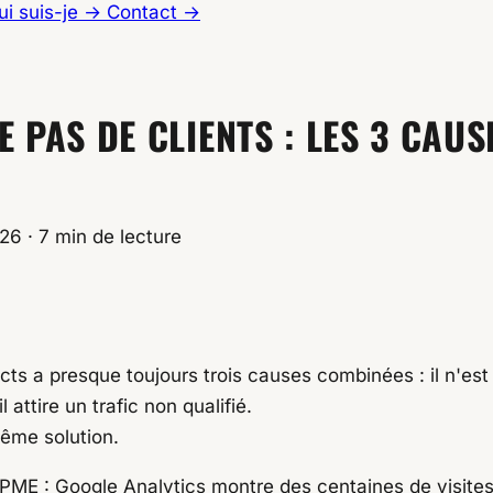
ui suis-je
→
Contact
→
 PAS DE CLIENTS : LES 3 CAUS
026
·
7 min de lecture
uses réelles
cts a presque toujours trois causes combinées : il n'est
 attire un trafic non qualifié.
même solution.
 de PME : Google Analytics montre des centaines de visit