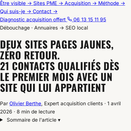
Être visible
→
Sites PME
→
Acquisition
→
Méthode
→
Qui suis-je
→
Contact
→
Diagnostic acquisition offert
06 13 15 11 95
Débouchage
·
Annuaires → SEO local
Accueil
DEUX SITES PAGES JAUNES,
/
Blog
ZÉRO RETOUR.
/
21 CONTACTS QUALIFIÉS DÈS
Cas clients
LE PREMIER MOIS AVEC UN
/
Débouchage Oise : 21 contacts qualifiés mois 1
SITE QUI LUI APPARTIENT
Par
Olivier Berthe
, Expert acquisition clients
·
1 avril
2026
·
8 min de lecture
Sommaire de l'article
▾