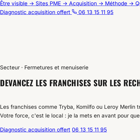
Être visible
→
Sites PME
→
Acquisition
→
Méthode
→
Q
LOC
Diagnostic acquisition offert
06 13 15 11 95
Accueil
/
Secteurs
/
Fermetures
Secteur · Fermetures et menuiserie
DEVANCEZ LES FRANCHISES SUR LES REC
Les franchises comme Tryba, Komilfo ou Leroy Merlin tr
Votre force, c'est le local : je la mets en avant pour qu
Diagnostic acquisition offert
06 13 15 11 95