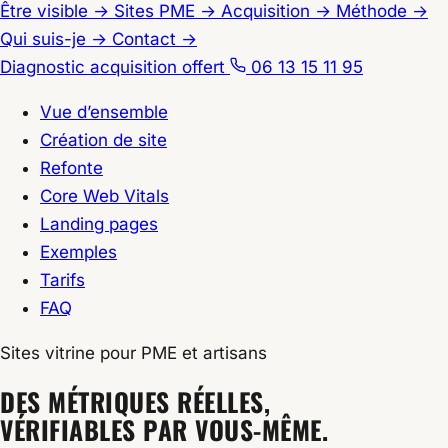
Être visible
→
Sites PME
→
Acquisition
→
Méthode
→
Qui suis-je
→
Contact
→
Diagnostic acquisition offert
06 13 15 11 95
Vue d’ensemble
Création de site
Refonte
Core Web Vitals
Landing pages
Exemples
Tarifs
FAQ
Sites vitrine pour PME et artisans
Accueil
DES MÉTRIQUES RÉELLES,
/
VÉRIFIABLES PAR VOUS-MÊME.
Site Vitrine